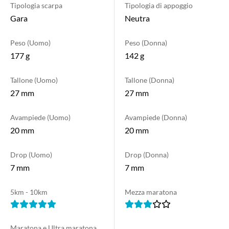
Tipologia scarpa
Tipologia di appoggio
Gara
Neutra
Peso (Uomo)
Peso (Donna)
177 g
142 g
Tallone (Uomo)
Tallone (Donna)
27 mm
27 mm
Avampiede (Uomo)
Avampiede (Donna)
20 mm
20 mm
Drop (Uomo)
Drop (Donna)
7 mm
7 mm
5km - 10km
Mezza maratona
Maratona e Ultra maratona