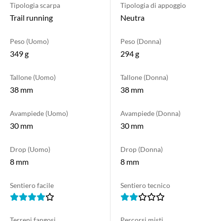
Tipologia scarpa
Tipologia di appoggio
Trail running
Neutra
Peso (Uomo)
Peso (Donna)
349 g
294 g
Tallone (Uomo)
Tallone (Donna)
38 mm
38 mm
Avampiede (Uomo)
Avampiede (Donna)
30 mm
30 mm
Drop (Uomo)
Drop (Donna)
8 mm
8 mm
Sentiero facile
Sentiero tecnico
Terreni fangosi
Percorsi misti