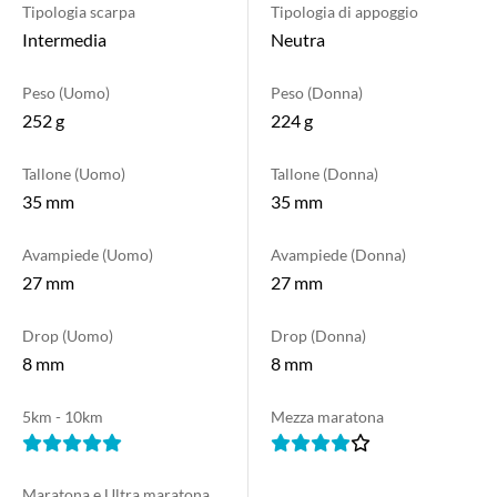
Tipologia scarpa
Tipologia di appoggio
Intermedia
Neutra
Peso (Uomo)
Peso (Donna)
252 g
224 g
Tallone (Uomo)
Tallone (Donna)
35 mm
35 mm
Avampiede (Uomo)
Avampiede (Donna)
27 mm
27 mm
Drop (Uomo)
Drop (Donna)
8 mm
8 mm
5km - 10km
Mezza maratona
Maratona e Ultra maratona