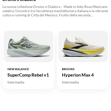
La nuova collezione Dromo x Diadora – Made in Italy Rosa Mexicano
celebra l’incontro tra l’eccellenza manifatturiera italiana e la vibrante
cultura running di Città del Messico. Frutto della seconda
collaborazione tra Diadora e DROMO Run Crew dopo il debutto del
2023, la capsule unisce performance, design e identità culturale
attraverso calzature e apparel tecnico dal forte impatto estetico.
NEW BALANCE
BROOKS
SuperComp Rebel v1
Hyperion Max 4
Intermedia
Intermedia