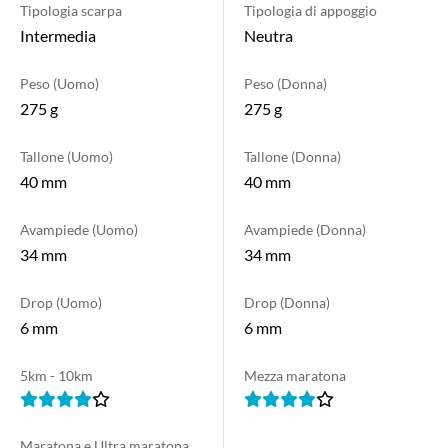
Tipologia scarpa
Tipologia di appoggio
Intermedia
Neutra
Peso (Uomo)
Peso (Donna)
275 g
275 g
Tallone (Uomo)
Tallone (Donna)
40 mm
40 mm
Avampiede (Uomo)
Avampiede (Donna)
34 mm
34 mm
Drop (Uomo)
Drop (Donna)
6 mm
6 mm
5km - 10km
Mezza maratona
Maratona e Ultra maratona