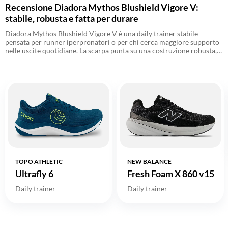
Recensione Diadora Mythos Blushield Vigore V:
stabile, robusta e fatta per durare
Diadora Mythos Blushield Vigore V è una daily trainer stabile
pensata per runner iperpronatori o per chi cerca maggiore supporto
nelle uscite quotidiane. La scarpa punta su una costruzione robusta,
con intersuola a doppia densità, tecnologia Bluehield N2 e una
struttura progettata per garantire controllo e durata nel tempo.
TOPO ATHLETIC
NEW BALANCE
Ultrafly 6
Fresh Foam X 860 v15
Daily trainer
Daily trainer