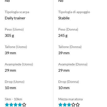
No
No
km) stelle su 5 nelle gare da 5 a 10 km, 3 stelle su 5 nella mezza
maratona e 2 stelle su 5 nelle distanze della maratona e delle
ultramaratone.
Tipologia scarpa
Tipologia di appoggio
Daily trainer
Stabile
Peso (Uomo)
Peso (Donna)
305 g
245 g
Tallone (Uomo)
Tallone (Donna)
39 mm
39 mm
Avampiede (Uomo)
Avampiede (Donna)
29 mm
29 mm
Drop (Uomo)
Drop (Donna)
10 mm
10 mm
5km - 10km
Mezza maratona