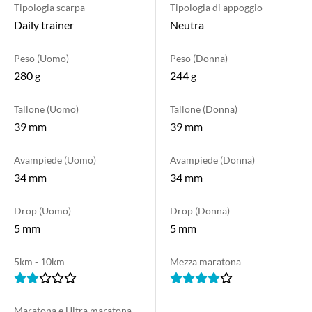
maratona e delle ultramaratone.
Tipologia scarpa
Tipologia di appoggio
Daily trainer
Neutra
Peso (Uomo)
Peso (Donna)
280 g
244 g
Tallone (Uomo)
Tallone (Donna)
39 mm
39 mm
Avampiede (Uomo)
Avampiede (Donna)
34 mm
34 mm
Drop (Uomo)
Drop (Donna)
5 mm
5 mm
5km - 10km
Mezza maratona
Maratona e Ultra maratona