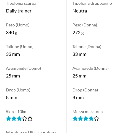
Tipologia scarpa
Tipologia di appoggio
Daily trainer
Neutra
Peso (Uomo)
Peso (Donna)
340 g
272 g
Tallone (Uomo)
Tallone (Donna)
33 mm
33 mm
Avampiede (Uomo)
Avampiede (Donna)
25 mm
25 mm
Drop (Uomo)
Drop (Donna)
8 mm
8 mm
5km - 10km
Mezza maratona
Maratona e Ultra maratona