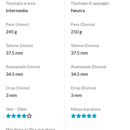
Tipologia scarpa
Tipologia di appoggio
Intermedia
Neutra
Peso (Uomo)
Peso (Donna)
245 g
210 g
Tallone (Uomo)
Tallone (Donna)
37.5 mm
37.5 mm
Avampiede (Uomo)
Avampiede (Donna)
34.5 mm
34.5 mm
Drop (Uomo)
Drop (Donna)
3 mm
3 mm
5km - 10km
Mezza maratona
Maratona e Ultra maratona