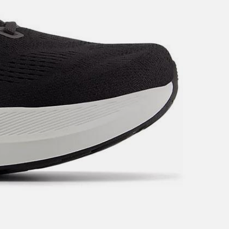
a ritmi di 4'30" al km o più lenti e sono alla ricerca di
 km) stelle su 5 nelle gare da 5 a 10 km, 4 stelle su 5