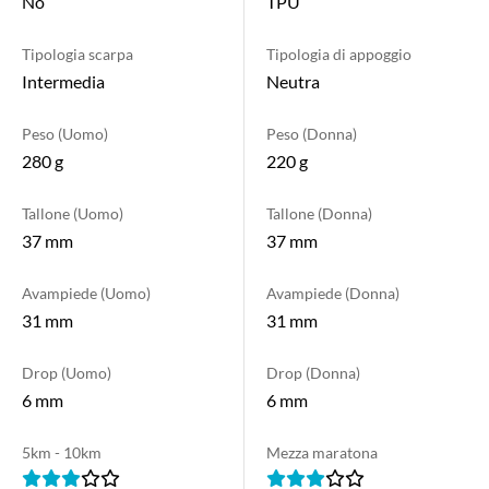
No
TPU
Tipologia scarpa
Tipologia di appoggio
Intermedia
Neutra
Peso (Uomo)
Peso (Donna)
280 g
220 g
Tallone (Uomo)
Tallone (Donna)
37 mm
37 mm
Avampiede (Uomo)
Avampiede (Donna)
31 mm
31 mm
Drop (Uomo)
Drop (Donna)
6 mm
6 mm
5km - 10km
Mezza maratona