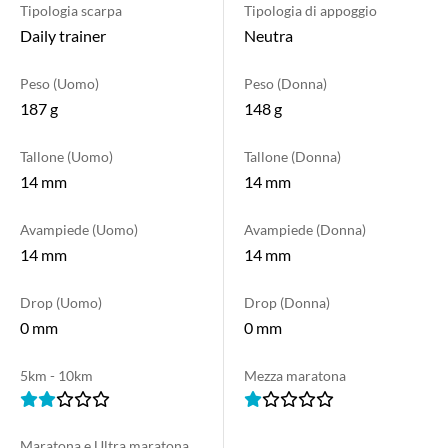
Tipologia scarpa
Tipologia di appoggio
Daily trainer
Neutra
Peso (Uomo)
Peso (Donna)
187 g
148 g
Tallone (Uomo)
Tallone (Donna)
14 mm
14 mm
Avampiede (Uomo)
Avampiede (Donna)
14 mm
14 mm
Drop (Uomo)
Drop (Donna)
0 mm
0 mm
5km - 10km
Mezza maratona
Maratona e Ultra maratona