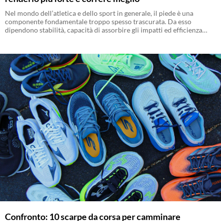
Nel mondo dell’atletica e dello sport in generale, il piede è una
componente fondamentale troppo spesso trascurata. Da esso
dipendono stabilità, capacità di assorbire gli impatti ed efficienza
nella spinta in avanti. Un lavoro mirato sul piede, che unisca
riscaldamento, mobilità, equilibrio, esercizi dinamici e prevenzione,
permette di migliorare la qualità del movimento e ridurre il rischio di
infortuni.
Confronto: 10 scarpe da corsa per camminare