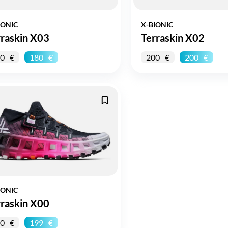
IONIC
X-BIONIC
rraskin X03
Terraskin X02
0
180
200
200
IONIC
rraskin X00
0
199