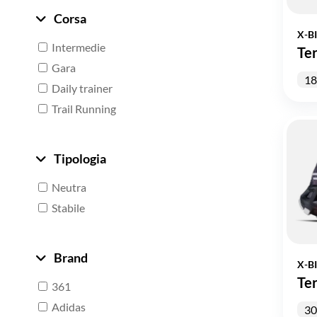
Corsa
X-B
Intermedie
Te
Gara
18
Daily trainer
Trail Running
Tipologia
Neutra
Stabile
Brand
X-B
Te
361
Adidas
30