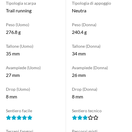
Tipologia scarpa
Tipologia di appoggio
Trail running
Neutra
Peso (Uomo)
Peso (Donna)
276.8 g
240.4 g
Tallone (Uomo)
Tallone (Donna)
35 mm
34 mm
Avampiede (Uomo)
Avampiede (Donna)
27 mm
26 mm
Drop (Uomo)
Drop (Donna)
8 mm
8 mm
Sentiero facile
Sentiero tecnico
Terreni fangosi
Percorsi misti