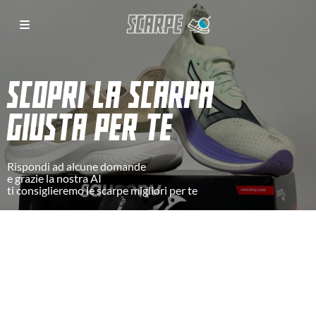
SCOPRI LA SCARPA
GIUSTA PER TE
Rispondi ad alcune domande
e grazie la nostra AI
ti consiglieremo le scarpe migliori per te