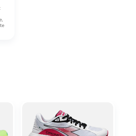
t
e,
ate