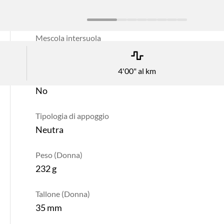
Mescola intersuola
EVA Supercritical
4'00" al km
Piastra
No
Tipologia di appoggio
Neutra
Peso (Donna)
232 g
Tallone (Donna)
35 mm