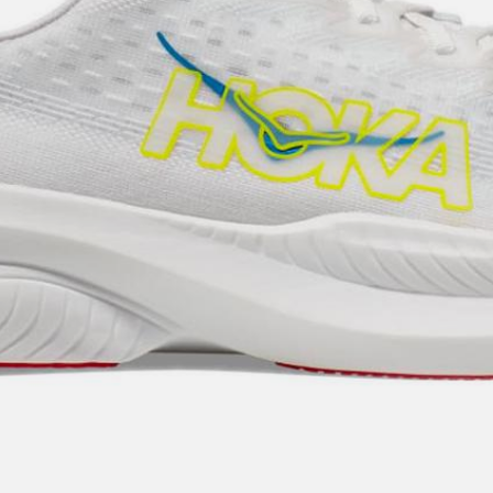
da poter essere impiegata anche in gara.
alle diverse velocità. La scarpa presenta uno stack height di 37 mm
e e dinamica durante la corsa.
 85Kg, risultando particolarmente indicato per ritmi intorno ai 4'0
re da 5 a 10 km, 5 stelle su 5 nella mezza maratona e 3 stelle su 5 