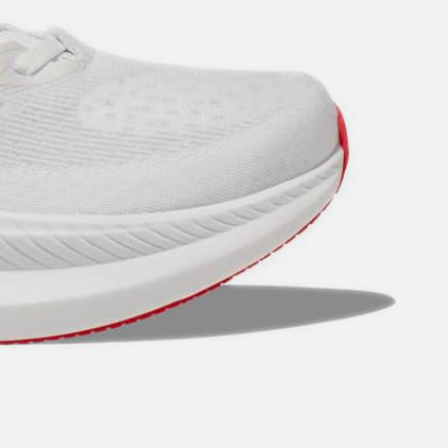
 al tallone e 32 mm all'avampiede, con un drop di 5 mm.
0" al km o più lenti.
nelle distanze della maratona e delle ultramaratone.