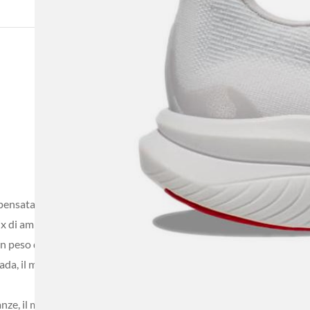
sata per gli allenamenti di qualità e sufficientemente versatile 
x di ammortizzazione e reattività, favorendo una corsa efficiente 
n peso di 232 grammi, un valore che contribuisce a mantenerla agil
a, il modello si rivolge principalmente a runner con un peso fino a
nze, il modello ottiene (numero stelle 5-10 km) stelle su 5 nelle ga